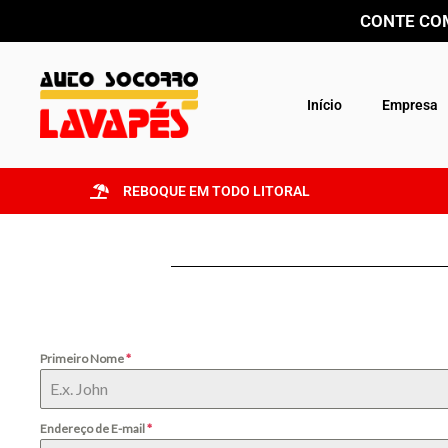
Ir
CONTE COM
para
o
conteúdo
Início
Empresa
REBOQUE EM TODO LITORAL
Primeiro Nome
*
Endereço de E-mail
*